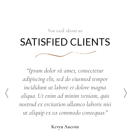
You said about us
SATISFIED CLIENTS
“Lorem ipsum dolor sit amet, consectetur
“Ipsum dolor sit amet, consectetur
adipiscing elit, sed do eiusmod tempor
adipiscing elit, sed do eiusmod tempor
incididunt ut labore et dolore magna
incididunt ut labore et dolore magna
aliqua. Ut enim ad minim veniam, quis
aliqua. Ut enim ad minim veniam, quis
nostrud ex ercitation ullamco laboris nisi
nostrud ex ercitation ullamco laboris nisi
ut aliquip ex ea commodo consequat.”
ut aliquip ex ea commodo.”
Linda Evangelista
Kevyn Aucoin